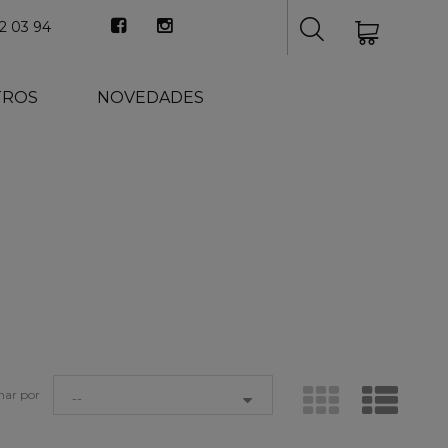
2 03 94
TROS
NOVEDADES
nar por
--