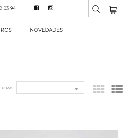
2 03 94
TROS
NOVEDADES
nar por
--