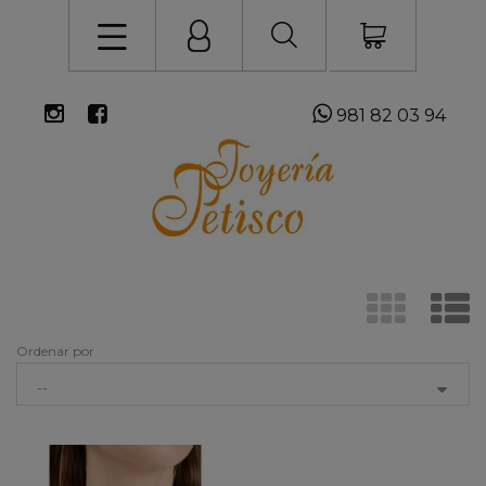
981 82 03 94
Ordenar por
--