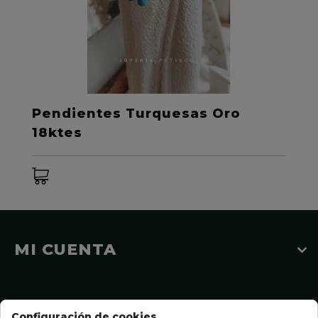
Pendientes Turquesas Oro
18ktes
MI CUENTA
INFORMACIÓN
Configuración de cookies