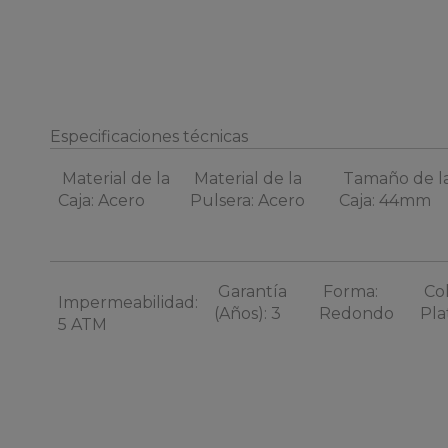
Especificaciones técnicas
Material de la
Material de la
Tamaño de l
Caja: Acero
Pulsera: Acero
Caja: 44mm
Garantía
Forma:
Col
Impermeabilidad:
(Años): 3
Redondo
Pla
5 ATM