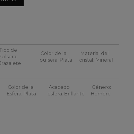
Tipo de
Color de la
Material del
Pulsera:
pulsera: Plata
cristal: Mineral
Brazalete
Color de la
Acabado
Género:
Esfera: Plata
esfera: Brillante
Hombre