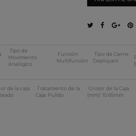
Tipo de
a
Función:
Tipo de Cierre:
Movimiento:
Multifunción
Deployant
Analógico
or de la caja:
Tratamiento de la
Grosor de la Caja
teado
Caja: Pulido
(mm): 10.65mm